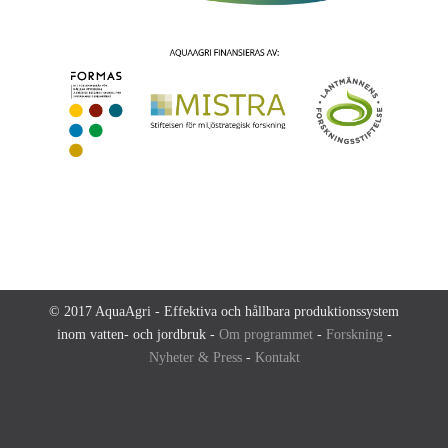
© 2017 AquaAgri - Effektiva och hållbara produktionssystem
inom vatten- och jordbruk -
Om programmet
-
Forskning
-
Nyheter & Press
-
Kontakt