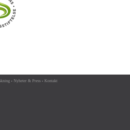
skning
-
Nyheter & Press
-
Kontakt