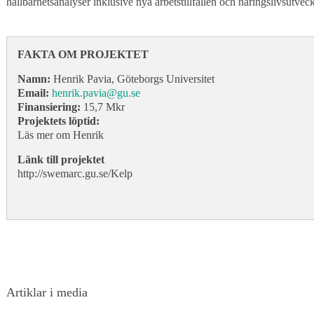
hållbarhetsanalyser inklusive nya arbetstillfällen och näringslivsutveck
FAKTA OM PROJEKTET
Namn:
Henrik Pavia, Göteborgs Universitet
Email:
henrik.pavia@gu.se
Finansiering:
15,7 Mkr
Projektets löptid:
Läs mer om Henrik
Länk till projektet
http://swemarc.gu.se/Kelp
Artiklar i media