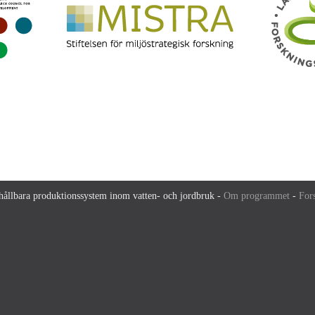
ållbara produktionssystem inom vatten- och jordbruk -
Om programmet
-
For