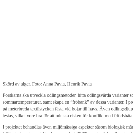
Skörd av alger. Foto: Anna Pavia, Henrik Pavia
Forskarna ska utveckla odlingsmetoder, hitta odlingsvärda varianter so
sommartemperaturer, samt skapa en ”fröbank” av dessa varianter. I pro
på meterbreda textilstycken fästa vid bojar till havs. Även odlingsdj
testas, vilket vore bra för att minska risken för konflikt med fritidsbåtar
I projektet behandlas även miljömässiga aspekter såsom biologisk må