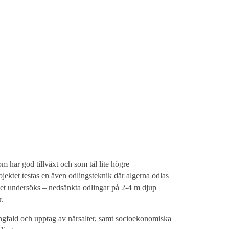
m har god tillväxt och som tål lite högre
jektet testas en även odlingsteknik där algerna odlas
upet undersöks – nedsänkta odlingar på 2-4 m djup
.
ngfald och upptag av närsalter, samt socioekonomiska