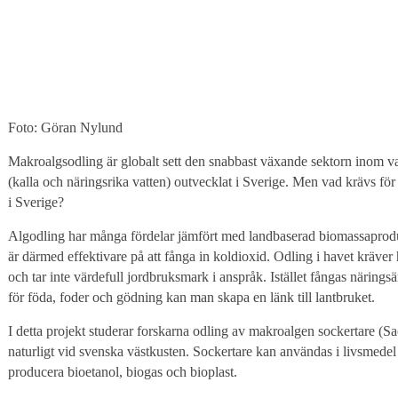
Foto: Göran Nylund
Makroalgsodling är globalt sett den snabbast växande sektorn inom vat
(kalla och näringsrika vatten) outvecklat i Sverige. Men vad krävs för
i Sverige?
Algodling har många fördelar jämfört med landbaserad biomassaprod
är därmed effektivare på att fånga in koldioxid. Odling i havet kräver 
och tar inte värdefull jordbruksmark i anspråk. Istället fångas närin
för föda, foder och gödning kan man skapa en länk till lantbruket.
I detta projekt studerar forskarna odling av makroalgen sockertare (
naturligt vid svenska västkusten. Sockertare kan användas i livsmedel och
producera bioetanol, biogas och bioplast.