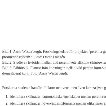
Bild 1: Anna Westerbergh, Forskningsledare för projektet ”perenna gr
produktionssystem?” Foto: Oscar Franzén.
Bild 2: Studie av hybrider mellan vild perenn vete-släkting (thinop
Bild 3: Fältförsök. Plantor från korsningar mellan vild perenn korn
domesticerat korn. Foto: Anna Westerbergh.
Forskarna studerar framför allt korn och vete, men även kernza (vetegr
identifiera skillnader i agronomiska egenskaper mellan perent resp
identifiera skillnader i övervintringsförmåga mellan olika linjer a