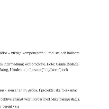
ödor – viktiga komponenter till robusta och hållbara
yrum intermedium) och brödvete. Foto: Girma Bedada.
-släkting, Hordeum bulbosum (”knylkorn”) och
äs), som är en ny gröda. I projektet ska forskarna:
ektive ettårigt vete i jordar med olika näringsstatus,
v perent vete