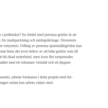
n i jordbruket? En fördel med perenna grödor är att
isk för markpackning och näringsläckage. Dessutom
rre rotsystem. Odling av perenna spannmålsgrödor kan
imat finns det även behov av att hitta grödor som tål
t bli ökad nederbörd, men även fler torrperioder.
litet med ett robustare växtsätt och ett djupare
rter, arbetar forskarna i detta projekt med för-
retagen sedan kan arbeta vidare med.