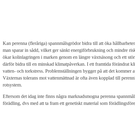
Kan perenna (fleråriga) spannmålsgrödor bidra till att öka hållbarhete
man sparar in sådd, vilket ger sänkt energiförbrukning och mindre r
ökar kolinlagringen i marken genom en längre växtsäsong och ett stö
därför bidra till en minskad klimatpåverkan. I ett framtida förändrat kl
vatten- och torkstress. Problemställningen bygger på att det kommer at
Växternas tolerans mot vattenmättnad är ofta även kopplad till perennia
rotsystem.
Eftersom det idag inte finns några marknadsmogna perenna spannmålsso
förädling, dvs med att ta fram ett genetiskt material som förädlingsfö